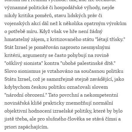
významné politické či hospodářské výhody, nejde
nikdy kritika poměrů, stavu lidských práv či
vojenských akcí dál než k několika opatrným výrokům
o potřebě míru. Když však ve hře není žádný
hmatatelný zájem, z kritizovaného státu "létají třísky."
Stát Izrael je poměřován naprosto nesmyslnými
kritérii, argumenty se často pohybují na rovině
"ošklivý sionista" kontra "ubohé palestinské dítě."
Slovo sionismus je vztahováno na současnou politiku
Státu Izrael, což je samozřejmě stejně zavádějící, jako
kdybychom českou politiku označovali slovem
"národní obrození." Tato povrchní a nekompetentní
novinářská klišé prakticky znemožňují normální
objektivní hodnocení izraelské politiky, které by bylo
jistě třeba, ale pro slušného člověka se stává čímsi a
priori zapáchajícím.