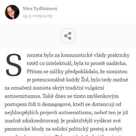
Věra Tydlitátová
19. 3. 2009 14:03
S
ionista bylo za komunistické vlády prakticky
totéž co intelektuál, byla to prostě nadávka.
Přitom se mlčky předpokládalo, že sionistou
je potencionálně každý Žid, bylo tedy možné
za označení sionista skrýt tradiční vulgární
antisemitismus. Také dnes se tímto myšlenkovým
postupem řídí ti demagogové, kteří se distancují od
nejhloupějších projevů antisemitismu, neboť ten je již
značně zdiskreditovaný. Je praktičtější vydávat své
paranoické bludy za solidní politický postoj a nebýt