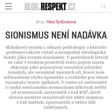
Respekt
Vy
Blog |
Věra Tydlitátová
SIONISMUS NENÍ NADÁVKA
Málokterý termín z oblasti politologie a historie
probouzí takové vášně a nesmyslné ideologické
bouře jako termín sionismus. V posledních letech
se také v českém prostředí tento pojem znovu
objevuje jako pejorativní označení jakýchsi
temných, ale nesmírně mocných sil, které jsou
ztělesněním všeho špatného a zvrhlého pro různé
vyznavače teorie spiknutí. V tomto se antisemité
z ranku současného neonacismu nikterak neliší
od stárnoucích antisemitů z řad KSČ, kteří
slovem sionisté označovali své oběti zejména
z řad umělců, spisovatelů a vůbec lidí
vzdělaných.