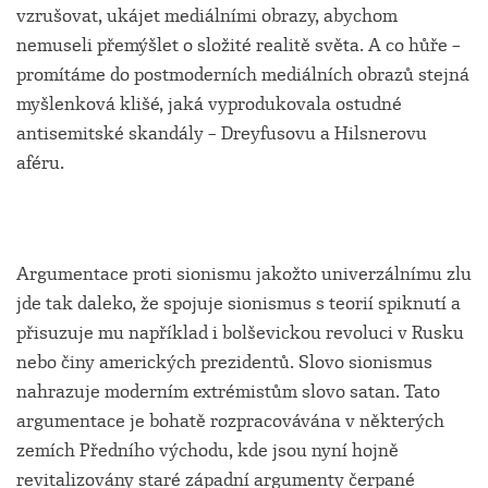
vzrušovat, ukájet mediálními obrazy, abychom
nemuseli přemýšlet o složité realitě světa. A co hůře –
promítáme do postmoderních mediálních obrazů stejná
myšlenková klišé, jaká vyprodukovala ostudné
antisemitské skandály – Dreyfusovu a Hilsnerovu
aféru.
Argumentace proti sionismu jakožto univerzálnímu zlu
jde tak daleko, že spojuje sionismus s teorií spiknutí a
přisuzuje mu například i bolševickou revoluci v Rusku
nebo činy amerických prezidentů. Slovo sionismus
nahrazuje moderním extrémistům slovo satan. Tato
argumentace je bohatě rozpracovávána v některých
zemích Předního východu, kde jsou nyní hojně
revitalizovány staré západní argumenty čerpané