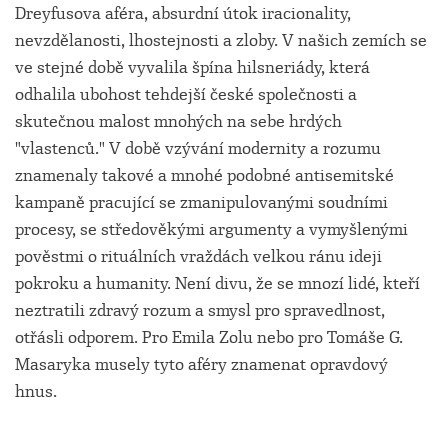
Dreyfusova aféra, absurdní útok iracionality,
nevzdělanosti, lhostejnosti a zloby. V našich zemích se
ve stejné době vyvalila špína hilsneriády, která
odhalila ubohost tehdejší české společnosti a
skutečnou malost mnohých na sebe hrdých
"vlastenců." V době vzývání modernity a rozumu
znamenaly takové a mnohé podobné antisemitské
kampaně pracující se zmanipulovanými soudními
procesy, se středověkými argumenty a vymyšlenými
pověstmi o rituálních vraždách velkou ránu ideji
pokroku a humanity. Není divu, že se mnozí lidé, kteří
neztratili zdravý rozum a smysl pro spravedlnost,
otřásli odporem. Pro Emila Zolu nebo pro Tomáše G.
Masaryka musely tyto aféry znamenat opravdový
hnus.