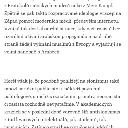
z Protokolů siónských mudrců nebo z Mein Kampf.
Zpětně se pak takto rozpracované ideologie vracejí na
Západ pomocí moderních médií, především internetu.
Vzniká tak dost absurdní situace, kdy naši rasisté bez
uzardění užívají arabskou propagandu a na druhé
straně žádají vyhnání muslimů z Evropy a vyjadřují se
velmi hanebně o Arabech.
Horší však je, že podobně pohlížejí na sionismus také
mnozí seriózní publicisté a někteří povrchní
politologové, u nichž s označením primitiv, neonacista
či rasista rozhodně nevystačíme. V akademických
kruzích se v poslední době varovně šíří antisionismus
z řad levicových intelektuálů, jak studentů, tak
vyučujících. Zatímco strašlivé porušování lidských