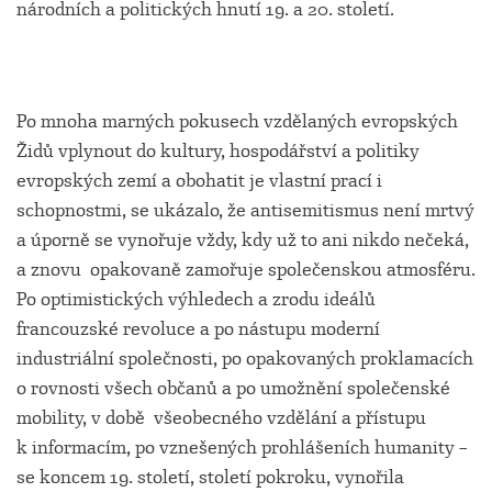
národních a politických hnutí 19. a 20. století.
Po mnoha marných pokusech vzdělaných evropských
Židů vplynout do kultury, hospodářství a politiky
evropských zemí a obohatit je vlastní prací i
schopnostmi, se ukázalo, že antisemitismus není mrtvý
a úporně se vynořuje vždy, kdy už to ani nikdo nečeká,
a znovu opakovaně zamořuje společenskou atmosféru.
Po optimistických výhledech a zrodu ideálů
francouzské revoluce a po nástupu moderní
industriální společnosti, po opakovaných proklamacích
o rovnosti všech občanů a po umožnění společenské
mobility, v době všeobecného vzdělání a přístupu
k informacím, po vznešených prohlášeních humanity –
se koncem 19. století, století pokroku, vynořila