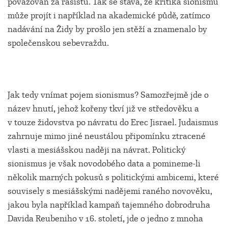
považován za rasistu. Tak se stává, že kritika sionismu
může projít i například na akademické půdě, zatímco
nadávání na Židy by prošlo jen stěží a znamenalo by
společenskou sebevraždu.
Jak tedy vnímat pojem sionismus? Samozřejmě jde o
název hnutí, jehož kořeny tkví již ve středověku a
v touze židovstva po návratu do Erec Jisrael. Judaismus
zahrnuje mimo jiné neustálou připomínku ztracené
vlasti a mesiášskou naději na návrat. Politický
sionismus je však novodobého data a pomineme-li
několik marných pokusů s politickými ambicemi, které
souvisely s mesiášskými nadějemi raného novověku,
jakou byla například kampaň tajemného dobrodruha
Davida Reubeniho v 16. století, jde o jedno z mnoha