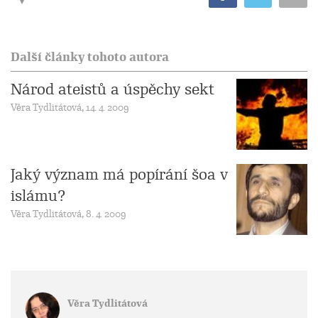
Další články tohoto autora
Národ ateistů a úspěchy sekt
Věra Tydlitátová, 14. 4. 2009
Jaký význam má popírání šoa v
islámu?
Věra Tydlitátová, 8. 4. 2009
Věra Tydlitátová