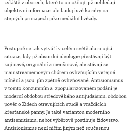
zvláště v oborech, které to umožňují, již nehledají
objektivní informace, ale budují své kariéry na
stejných principech jako mediální hvězdy.
Postupně se tak vytváří v celém světě alarmující
situace, kdy již absurdní ideologie přestávají být
zajímavé, originální a menšinové, ale stávají se
mainstreamemovým chórem ovlivňujícím veřejné
mínění a jsou jím zpětně ovlivňované. Antisionismus
v tomto konzumním a zpopularizovaném podání je
moderní obdobou středověkého antijudaismu, obdobou
pověr o Židech otravujících studě a vraždících
křesťanské panny. Je také variantou moderního
antisemitismu, neboť výběrově postihuje židovstvo.
Antisionismus není ničím jiným než současnou