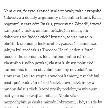
Není divu, že tyto skandály alarmovaly také evropské
židovstvo a dodaly argumenty národnímu hnutí. Řada
pogromů v carském Rusku, procesy na Západě, štvavé
kampaně v tisku, omílání urážlivých nesmyslů
dokonce i ve "vědeckých" kruzích, to vše muselo
obrátit k sionismu leckterého vyznavače asimilace,
jakým byl zpočátku i Theodor Herzl, jeden z "otců"
moderního sionismu. Idea autonomního národa,
vlastního živého jazyka, vlastní kultury, politické
autonomie, to jsou stavební kameny novodobého
sionismu. Jsou to stejné stavební kameny, z nichž byl
postupně budován národ český, slovenský, irský a
mnohý další z těch, které prošly podobným vývojem:
ocitly se na pokraji asimilace. Nikdo však
nezpochybňuje české národní obrození, i když i zde by