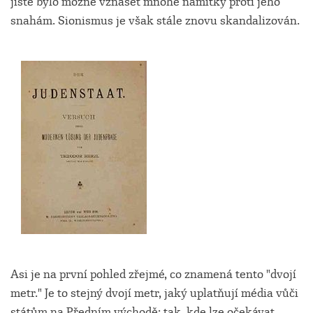
jistě bylo možné vznášet mnohé námitky proti jeho
snahám. Sionismus je však stále znovu skandalizován.
Asi je na první pohled zřejmé, co znamená tento "dvojí
metr." Je to stejný dvojí metr, jaký uplatňují média vůči
státům na Předním východě: tak, kde lze očekávat