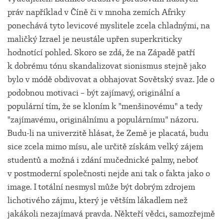
práv například v Číně či v mnoha zemích Afriky
ponechává tyto levicové myslitele zcela chladnými, na
maličký Izrael je neustále upřen superkriticky
hodnotící pohled. Skoro se zdá, že na Západě patří
k dobrému tónu skandalizovat sionismus stejně jako
bylo v módě obdivovat a obhajovat Sovětský svaz. Jde o
podobnou motivaci – být zajímavý, originální a
populární tím, že se kloním k "menšinovému" a tedy
"zajímavému, originálnímu a populárnímu" názoru.
Budu-li na univerzitě hlásat, že Země je placatá, budu
sice zcela mimo mísu, ale určitě získám velký zájem
studentů a možná i zdání mučednické palmy, neboť
v postmoderní společnosti nejde ani tak o fakta jako o
image. I totální nesmysl může být dobrým zdrojem
lichotivého zájmu, který je větším lákadlem než
jakákoli nezajímavá pravda. Někteří vědci, samozřejmě