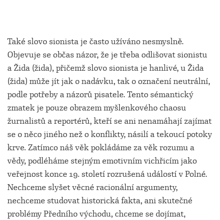
Také slovo sionista je často užíváno nesmyslně.
Objevuje se občas názor, že je třeba odlišovat sionistu
a Žida (žida), přičemž slovo sionista je hanlivé, u Žida
(žida) může jít jak o nadávku, tak o označení neutrální,
podle potřeby a názorů pisatele. Tento sémantický
zmatek je pouze obrazem myšlenkového chaosu
žurnalistů a reportérů, kteří se ani nenamáhají zajímat
se o něco jiného než o konflikty, násilí a tekoucí potoky
krve. Zatímco náš věk pokládáme za věk rozumu a
vědy, podléháme stejným emotivním vichřicím jako
veřejnost konce 19. století rozrušená událostí v Polné.
Nechceme slyšet věcné racionální argumenty,
nechceme studovat historická fakta, ani skutečné
problémy Předního východu, chceme se dojímat,