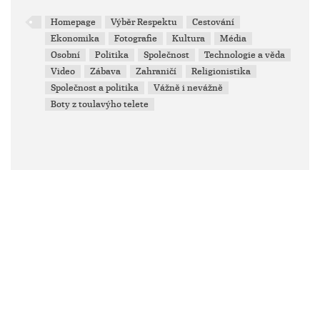
Homepage
Výběr Respektu
Cestování
Ekonomika
Fotografie
Kultura
Média
Osobní
Politika
Společnost
Technologie a věda
Video
Zábava
Zahraničí
Religionistika
Společnost a politika
Vážně i nevážně
Boty z toulavýho telete