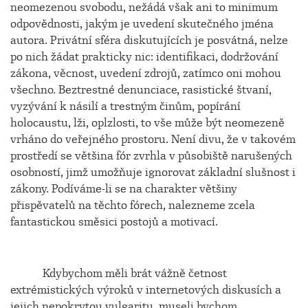
neomezenou svobodu, nežádá však ani to minimum
odpovědnosti, jakým je uvedení skutečného jména
autora. Privátní sféra diskutujících je posvátná, nelze
po nich žádat prakticky nic: identifikaci, dodržování
zákona, věcnost, uvedení zdrojů, zatímco oni mohou
všechno. Beztrestné denunciace, rasistické štvaní,
vyzývání k násilí a trestným činům, popírání
holocaustu, lži, oplzlosti, to vše může být neomezeně
vrháno do veřejného prostoru. Není divu, že v takovém
prostředí se většina fór zvrhla v působiště narušených
osobností, jimž umožňuje ignorovat základní slušnost i
zákony. Podíváme-li se na charakter většiny
přispěvatelů na těchto fórech, nalezneme zcela
fantastickou směsici postojů a motivací.
Kdybychom měli brát vážně četnost
extrémistických výroků v internetových diskusích a
jejich nepokrytou vulgaritu, museli bychom