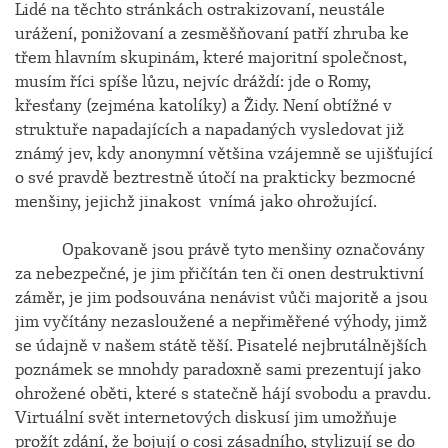
Lidé na těchto stránkách ostrakizovaní, neustále
urážení, ponižovaní a zesměšňovaní patří zhruba ke
třem hlavním skupinám, které majoritní společnost,
musím říci spíše lůzu, nejvíc dráždí: jde o Romy,
křesťany (zejména katolíky) a Židy. Není obtížné v
struktuře napadajících a napadaných vysledovat již
známý jev, kdy anonymní většina vzájemně se ujišťující
o své pravdě beztrestně útočí na prakticky bezmocné
menšiny, jejichž jinakost vnímá jako ohrožující.
Opakovaně jsou právě tyto menšiny označovány
za nebezpečné, je jim přičítán ten či onen destruktivní
záměr, je jim podsouvána nenávist vůči majoritě a jsou
jim vyčítány nezasloužené a nepřiměřené výhody, jimž
se údajně v našem státě těší. Pisatelé nejbrutálnějších
poznámek se mnohdy paradoxně sami prezentují jako
ohrožené oběti, které s statečně hájí svobodu a pravdu.
Virtuální svět internetových diskusí jim umožňuje
prožít zdání, že bojují o cosi zásadního, stylizují se do