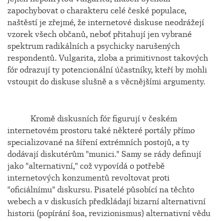
zapochybovat o charakteru celé české populace,
naštěstí je zřejmé, že internetové diskuse neodrážejí
vzorek všech občanů, neboť přitahují jen vybrané
spektrum radikálních a psychicky narušených
respondentů. Vulgarita, zloba a primitivnost takových
fór odrazují ty potencionální účastníky, kteří by mohli
vstoupit do diskuse slušně a s věcnějšími argumenty.
Kromě diskusních fór figurují v českém
internetovém prostoru také některé portály přímo
specializované na šíření extrémních postojů, a ty
dodávají diskutérům "munici." Samy se rády definují
jako "alternativní," což vypovídá o potřebě
internetových konzumentů revoltovat proti
"oficiálnímu" diskursu. Pisatelé působící na těchto
webech a v diskusích předkládají bizarní alternativní
historii (popírání šoa, revizionismus) alternativní vědu