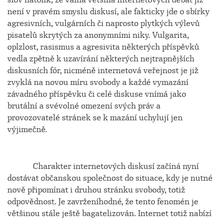
není v pravém smyslu diskusí, ale fakticky jde o sbírky
agresivních, vulgárních či naprosto plytkých výlevů
pisatelů skrytých za anonymními niky. Vulgarita,
oplzlost, rasismus a agresivita některých příspěvků
vedla zpětně k uzavírání některých nejtrapnějších
diskusních fór, nicméně internetová veřejnost je již
zvyklá na novou míru svobody a každé vymazání
závadného příspěvku či celé diskuse vnímá jako
brutální a svévolné omezení svých práv a
provozovatelé stránek se k mazání uchylují jen
výjimečně.
Charakter internetových diskusí začíná nyní
dostávat občanskou společnost do situace, kdy je nutné
nově připomínat i druhou stránku svobody, totiž
odpovědnost. Je zavrženíhodné, že tento fenomén je
většinou stále ještě bagatelizován. Internet totiž nabízí