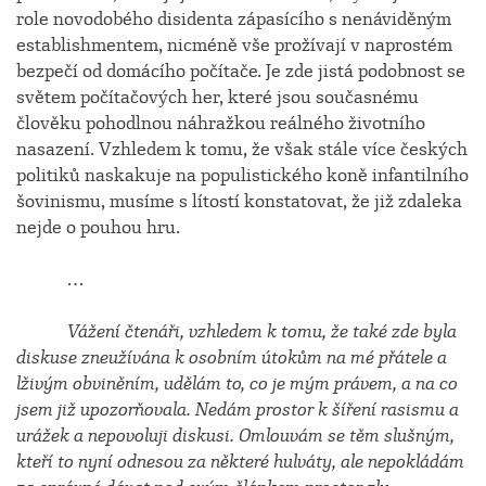
role novodobého disidenta zápasícího s nenáviděným
establishmentem, nicméně vše prožívají v naprostém
bezpečí od domácího počítače. Je zde jistá podobnost se
světem počítačových her, které jsou současnému
člověku pohodlnou náhražkou reálného životního
nasazení. Vzhledem k tomu, že však stále více českých
politiků naskakuje na populistického koně infantilního
šovinismu, musíme s lítostí konstatovat, že již zdaleka
nejde o pouhou hru.
…
Vážení čtenáři, vzhledem k tomu, že také zde byla
diskuse zneužívána k osobním útokům na mé přátele a
lživým obviněním, udělám to, co je mým právem, a na co
jsem již upozorňovala. Nedám prostor k šíření rasismu a
urážek a nepovoluji diskusi. Omlouvám se těm slušným,
kteří to nyní odnesou za některé hulváty, ale nepokládám