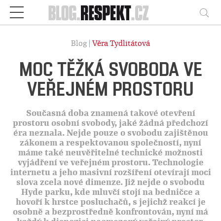
Respekt
Vy
Blog |
Věra Tydlitátová
MOC TĚŽKÁ SVOBODA VE
VEŘEJNÉM PROSTORU
Současná doba znamená takové otevření
prostoru osobní svobody, jaké žádná předchozí
éra neznala. Nejde pouze o svobodu zajištěnou
zákonem a respektovanou společností, nyní
máme také neuvěřitelné technické možnosti
vyjádření ve veřejném prostoru. Technologie
internetu a jeho masivní rozšíření otevírají moci
slova zcela nové dimenze. Již nejde o svobodu
Hyde parku, kde mluvčí stojí na bedničce a
hovoří k hrstce posluchačů, s jejichž reakcí je
osobně a bezprostředně konfrontován, nyní má