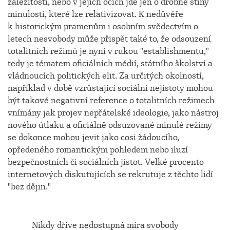
záležitostí, nebo v jejich očích jde jen o drobné stíny
minulosti, které lze relativizovat. K nedůvěře
k historickým pramenům i osobním svědectvím o
letech nesvobody může přispět také to, že odsouzení
totalitních režimů je nyní v rukou "establishmentu,"
tedy je tématem oficiálních médií, státního školství a
vládnoucích politických elit. Za určitých okolností,
například v době vzrůstající sociální nejistoty mohou
být takové negativní reference o totalitních režimech
vnímány jak projev nepřátelské ideologie, jako nástroj
nového útlaku a oficiálně odsuzované minulé režimy
se dokonce mohou jevit jako cosi žádoucího,
opředeného romantickým pohledem nebo iluzí
bezpečnostních či sociálních jistot. Velké procento
internetových diskutujících se rekrutuje z těchto lidí
"bez dějin."
Nikdy dříve nedostupná míra svobody