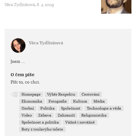
Věra Tydlitátová, 8. 4. 2009
Věra Tydlitátová
Jsem ...
O čem píše
Píši to, co chci.
Homepage
Výběr Respektu
Cestování
Ekonomika
Fotografie
Kultura
Média
Osobní
Politika
Společnost
Technologie a věda
Video
Zábava
Zahraničí
Religionistika
Společnost a politika
Vážně i nevážně
Boty z toulavýho telete