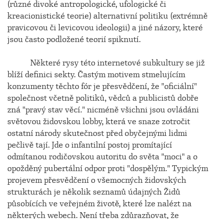
(různé divoké antropologické, ufologické či
kreacionistické teorie) alternativní politiku (extrémně
pravicovou či levicovou ideologii) a jiné názory, které
jsou často podložené teorií spiknutí.
Některé rysy této internetové subkultury se již
blíží definici sekty. Častým motivem stmelujícím
konzumenty těchto fór je přesvědčení, že "oficiální"
společnost včetně politiků, vědců a publicistů dobře
zná "pravý stav věcí." nicméně všichni jsou ovládáni
světovou židovskou lobby, která ve snaze zotročit
ostatní národy skutečnost před obyčejnými lidmi
pečlivě tají. Jde o infantilní postoj promítající
odmítanou rodičovskou autoritu do světa "moci" a o
opožděný pubertální odpor proti "dospělým." Typickým
projevem přesvědčení o všemocných židovských
strukturách je několik seznamů údajných Židů
působících ve veřejném životě, které lze nalézt na
některých webech. Není třeba zdůrazňovat, že