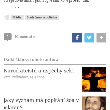
za správné dávat pod svým článkem prostor zlu.
…
Média
Společnost a politika
+
1
Komentáře
Další články tohoto autora
Národ ateistů a úspěchy sekt
Věra Tydlitátová, 14. 4. 2009
Jaký význam má popírání šoa v
islámu?