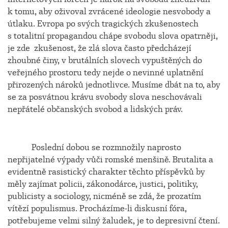
k tomu, aby oživoval zvrácené ideologie nesvobody a
útlaku. Evropa po svých tragických zkušenostech
s totalitní propagandou chápe svobodu slova opatrněji,
je zde zkušenost, že zlá slova často předcházejí
zhoubné činy, v brutálních slovech vypuštěných do
veřejného prostoru tedy nejde o nevinné uplatnění
přirozených nároků jednotlivce. Musíme dbát na to, aby
se za posvátnou krávu svobody slova neschovávali
nepřátelé občanských svobod a lidských práv.
Poslední dobou se rozmnožily naprosto
nepřijatelné výpady vůči romské menšině. Brutalita a
evidentně rasistický charakter těchto příspěvků by
měly zajímat policii, zákonodárce, justici, politiky,
publicisty a sociology, nicméně se zdá, že prozatím
vítězí populismus. Procházíme-li diskusní fóra,
potřebujeme velmi silný žaludek, je to depresivní čtení.