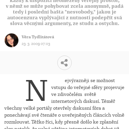
každý k dispozici neomezený veřejný prostor,
v němž se může pohybovat zcela anonymně, padá
tedy i poslední bašta "nesvobody," jakou je
autocenzura vyplývající z nutnosti podepřít svá
slova věcnými argumenty, ze studu a ostychu.
Věra Tydlitátová
23. 3. 2009 07:03
N
ejvýrazněji se možnost
vstupu do veřejné sféry projevuje
ve zdivočelém světě
internetových diskusí. Téměř
všechny velké portály otevřely diskusní fóra a
ponechávají své čtenáře o uveřejněných článcích volně
rozmlouvat. Těžko říci, kdy přesně došlo ke zplanění
slov natolik, že valná většina internetových debat již