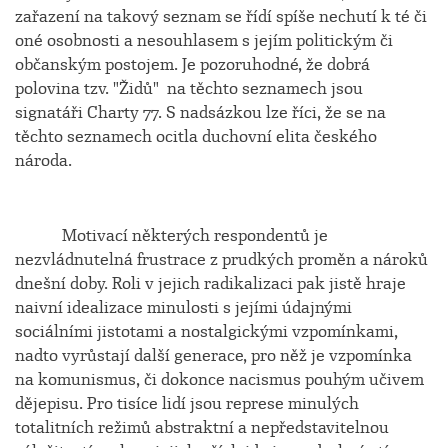
zařazení na takový seznam se řídí spíše nechutí k té či
oné osobnosti a nesouhlasem s jejím politickým či
občanským postojem. Je pozoruhodné, že dobrá
polovina tzv. "Židů" na těchto seznamech jsou
signatáři Charty 77. S nadsázkou lze říci, že se na
těchto seznamech ocitla duchovní elita českého
národa.
Motivací některých respondentů je
nezvládnutelná frustrace z prudkých proměn a nároků
dnešní doby. Roli v jejich radikalizaci pak jistě hraje
naivní idealizace minulosti s jejími údajnými
sociálními jistotami a nostalgickými vzpomínkami,
nadto vyrůstají další generace, pro něž je vzpomínka
na komunismus, či dokonce nacismus pouhým učivem
dějepisu. Pro tisíce lidí jsou represe minulých
totalitních režimů abstraktní a nepředstavitelnou