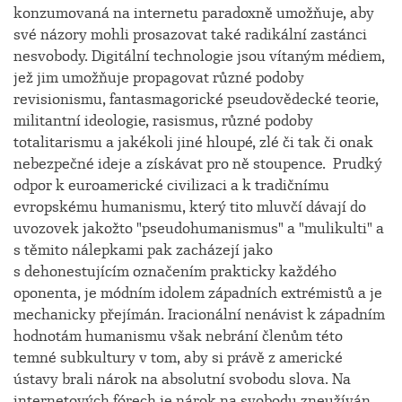
konzumovaná na internetu paradoxně umožňuje, aby
své názory mohli prosazovat také radikální zastánci
nesvobody. Digitální technologie jsou vítaným médiem,
jež jim umožňuje propagovat různé podoby
revisionismu, fantasmagorické pseudovědecké teorie,
militantní ideologie, rasismus, různé podoby
totalitarismu a jakékoli jiné hloupé, zlé či tak či onak
nebezpečné ideje a získávat pro ně stoupence. Prudký
odpor k euroamerické civilizaci a k tradičnímu
evropskému humanismu, který tito mluvčí dávají do
uvozovek jakožto "pseudohumanismus" a "mulikulti" a
s těmito nálepkami pak zacházejí jako
s dehonestujícím označením prakticky každého
oponenta, je módním idolem západních extrémistů a je
mechanicky přejímán. Iracionální nenávist k západním
hodnotám humanismu však nebrání členům této
temné subkultury v tom, aby si právě z americké
ústavy brali nárok na absolutní svobodu slova. Na
internetových fórech je nárok na svobodu zneužíván