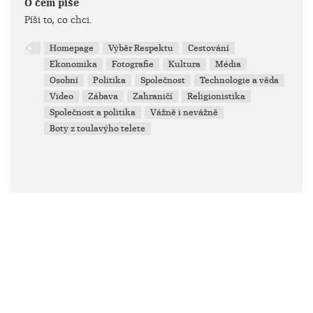
O čem píše
Píši to, co chci.
Homepage
Výběr Respektu
Cestování
Ekonomika
Fotografie
Kultura
Média
Osobní
Politika
Společnost
Technologie a věda
Video
Zábava
Zahraničí
Religionistika
Společnost a politika
Vážně i nevážně
Boty z toulavýho telete