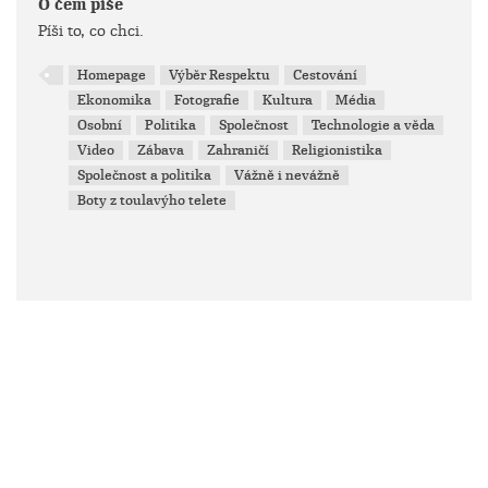
O čem píše
Píši to, co chci.
Homepage
Výběr Respektu
Cestování
Ekonomika
Fotografie
Kultura
Média
Osobní
Politika
Společnost
Technologie a věda
Video
Zábava
Zahraničí
Religionistika
Společnost a politika
Vážně i nevážně
Boty z toulavýho telete