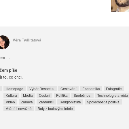
Věra Tydlitátová
em ...
čem píše
ši to, co chci.
Homepage
Výběr Respektu
Cestování
Ekonomika
Fotografie
Kultura
Média
Osobní
Politika
Společnost
Technologie a věda
Video
Zábava
Zahraničí
Religionistika
Společnost a politika
Vážně i nevážně
Boty z toulavýho telete