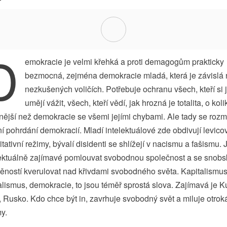
D
emokracie je velmi křehká a proti demagogům prakticky
bezmocná, zejména demokracie mladá, která je závislá 
nezkušených voličích. Potřebuje ochranu všech, kteří si j
umějí vážit, všech, kteří vědí, jak hrozná je totalita, o koli
nější než demokracie se všemi jejími chybami. Ale tady se roz
 pohrdání demokracií. Mladí intelektuálové zde obdivují levico
itativní režimy, bývalí disidenti se shlížejí v nacismu a fašismu. 
lektuálně zajímavé pomlouvat svobodnou společnost a se snob
ěností kverulovat nad křivdami svobodného světa. Kapitalismus
alismus, demokracie, to jsou téměř sprostá slova. Zajímavá je K
 Rusko. Kdo chce být in, zavrhuje svobodný svět a miluje otrok
y.