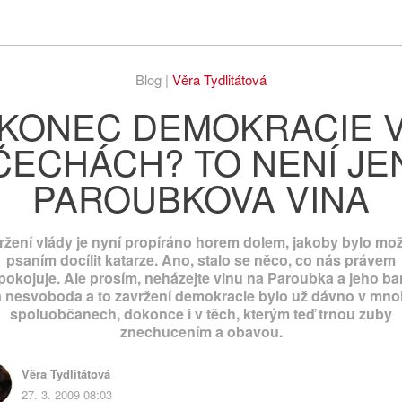
Respekt
Vy
Blog |
Věra Tydlitátová
KONEC DEMOKRACIE 
ČECHÁCH? TO NENÍ JE
PAROUBKOVA VINA
ržení vlády je nyní propíráno horem dolem, jakoby bylo mo
psaním docílit katarze. Ano, stalo se něco, co nás právem
pokojuje. Ale prosím, neházejte vinu na Paroubka a jeho ba
 nesvoboda a to zavržení demokracie bylo už dávno v mn
spoluobčanech, dokonce i v těch, kterým teď trnou zuby
znechucením a obavou.
Věra Tydlitátová
27. 3. 2009 08:03