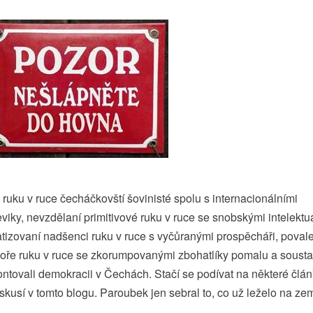
 ruku v ruce čecháčkovští šovinisté spolu s internacionálními
viky, nevzdělaní primitivové ruku v ruce se snobskými intelektuá
tizovaní nadšenci ruku v ruce s vyčůranými prospěcháři, povale
oře ruku v ruce se zkorumpovanými zbohatlíky pomalu a soust
ntovali demokracii v Čechách. Stačí se podívat na některé člán
skusí v tomto blogu. Paroubek jen sebral to, co už leželo na zem