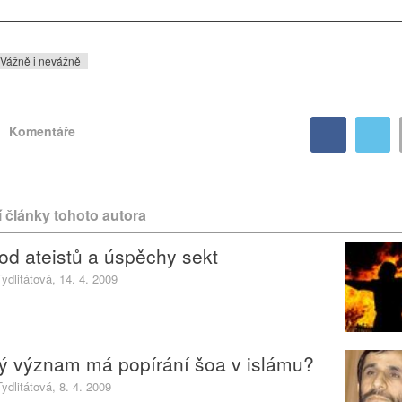
————————————————————————————
Vážně i nevážně
Komentáře
í články tohoto autora
od ateistů a úspěchy sekt
ydlitátová, 14. 4. 2009
ý význam má popírání šoa v islámu?
ydlitátová, 8. 4. 2009