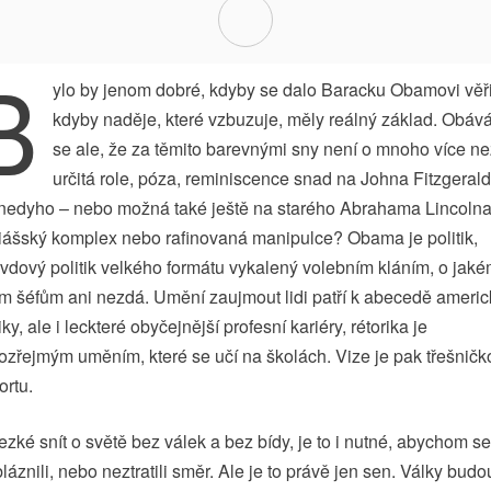
B
ylo by jenom dobré, kdyby se dalo Baracku Obamovi věři
kdyby naděje, které vzbuzuje, měly reálný základ. Obá
se ale, že za těmito barevnými sny není o mnoho více ne
určitá role, póza, reminiscence snad na Johna Fitzgeral
edyho – nebo možná také ještě na starého Abrahama Lincolna
ášský komplex nebo rafinovaná manipulce? Obama je politik,
vdový politik velkého formátu vykalený volebním kláním, o jaké
m šéfům ani nezdá. Umění zaujmout lidi patří k abecedě ameri
iky, ale i leckteré obyčejnější profesní kariéry, rétorika je
zřejmým uměním, které se učí na školách. Vize je pak třešničk
ortu.
ezké snít o světě bez válek a bez bídy, je to i nutné, abychom se
láznili, nebo neztratili směr. Ale je to právě jen sen. Války budo