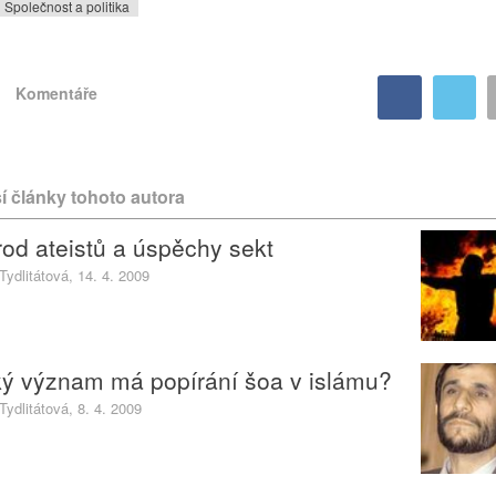
Společnost a politika
Komentáře
í články tohoto autora
od ateistů a úspěchy sekt
Tydlitátová, 14. 4. 2009
ý význam má popírání šoa v islámu?
Tydlitátová, 8. 4. 2009