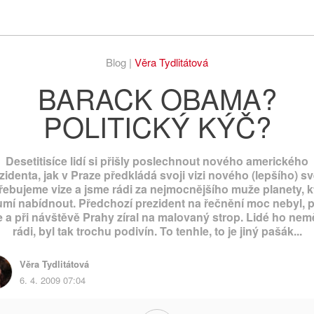
Respekt
Vy
Blog |
Věra Tydlitátová
BARACK OBAMA?
POLITICKÝ KÝČ?
Desetitisíce lidí si přišly poslechnout nového amerického
zidenta, jak v Praze předkládá svoji vizi nového (lepšího) sv
řebujeme vize a jsme rádi za nejmocnějšího muže planety, k
umí nabídnout. Předchozí prezident na řečnění moc nebyl, p
e a při návštěvě Prahy zíral na malovaný strop. Lidé ho nemě
rádi, byl tak trochu podivín. To tenhle, to je jiný pašák...
Věra Tydlitátová
6. 4. 2009 07:04