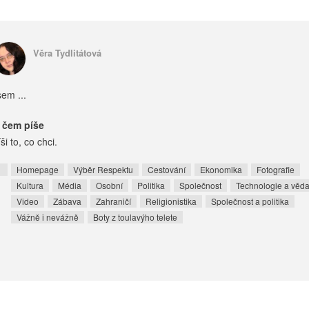
Věra Tydlitátová
sem ...
 čem píše
ši to, co chci.
Homepage
Výběr Respektu
Cestování
Ekonomika
Fotografie
Kultura
Média
Osobní
Politika
Společnost
Technologie a věd
Video
Zábava
Zahraničí
Religionistika
Společnost a politika
Vážně i nevážně
Boty z toulavýho telete