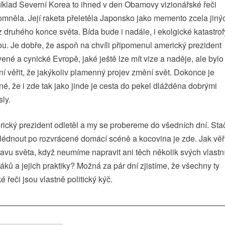
íklad Severní Korea to ihned v den Obamovy vizionářské řeči
omněla. Její raketa přeletěla Japonsko jako memento zcela jiný
 z druhého konce světa. Bída bude i nadále, i ekolgické katastrof
u. Je dobře, že aspoň na chvíli připomenul americký prezident
ené a cynické Evropě, jaké ještě lze mít vize a naděje, ale bylo
ní věřit, že jakýkoliv plamenný projev změní svět. Dokonce je
é, že i zde tak jako jinde je cesta do pekel dlážděna dobrými
ly.
ický prezident odletěl a my se probereme do všedních dní. Stač
lédnout po rozvrácené domácí scéně a kocovina je zde. Jak věři
avu světa, když neumíme napravit ani těch několik svých vlastn
áků a jejich praktiky? Možná za pár dní zjistíme, že všechny ty
é řeči jsou vlastně politický kýč.
————————————————————————————